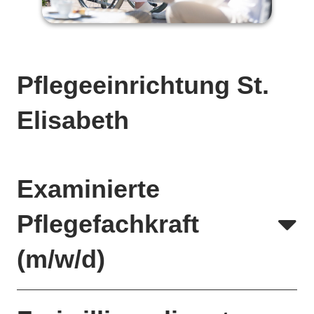
Pflegeeinrichtung St.
Elisabeth
Examinierte
Pflegefachkraft
(m/w/d)
Wir von der Caritas Barßel-Saterland