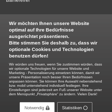
Barrierefrei
Flache Hierarchien und offene
Berufsausbildung in den
Gesprächskultur
Bereichen Altenpflege,
Mitarbeiterveranstaltungen, wie
Gesundheits- & Krankenpflege
Wir möchten Ihnen unsere Website
bspw. jährliche Adventsfeier
oder eine vergleichbare 3-jährige
optimal auf Ihre Bedürfnisse
Ausbildung mit Examen
ausgerichtet präsentieren.
Wir haben Ihr Interesse geweckt?
Bitte stimmen Sie deshalb zu, dass wir
Verantwortungsbewusstsein und
Dann freuen wir uns auf Ihre
optionale Cookies und Technologien
ein hohes Maß an
benutzen dürfen!
aussagekräftige Bewerbung:
Einsatzbereitschaft
Wir würden uns freuen, wenn Sie zustimmen würden, dass
Hohe pflegerische und soziale
wir optionale Technologien für unsere Website und
E-Mail: bewerbung@caritas-barssel-
Marketing - Personalisierung einsetzen können, damit wir
Kompetenz
unsere Präsentation noch besser Ihren Bedürfnissen
saterland.de oder
anpassen können. Sie können Ihre Auswahl nebenstehend
Teamgeist, Empathie und Freude
bzw. mobil untenstehend individuell festlegen. Ihre
Einstellungen sind jederzeit am Fuß unserer Website unter
Postanschrift:
im Umgang mit älteren Menschen
dem Menüpunkt „Privatsphäre“ zu ändern. Vielen Dank!
Caritas Barßel-Saterland gGmbH
Wir bieten:
Notwendig
Statistiken